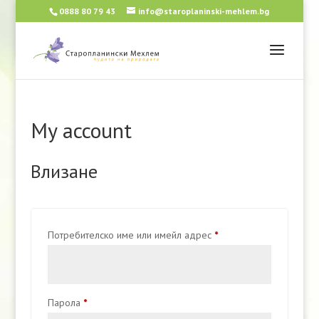
0888 80 79 43
info@staroplaninski-mehlem.bg
My account
Влизане
Задължително
Потребителско име или имейл адрес
*
Задължително
Парола
*