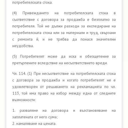
потребителската стока.
(4) Привеждането на потребителската стока в
съответствие с договора за продажба е безплатно за
потребителя. Той не дължи разходи за експедиране на
потребителската стока или за материали и труд, свързани
с ремонта й, и не трябва да понася значителни
неудобства.
(5) Потребителят може да иска и обезщетение за
претърпените вследствие на несъответствието вреди.
Чл. 114. (1) При несъответствие на потребителската стока
с договора за продажба и когато потребителят не е
удовлетворен от решаването на рекламацията по чл.
113, той има право на избор между една от следните
възможности:
1. разваляне на договора и възстановяване на
заплатената от него сума;
2. намаляване на цената.