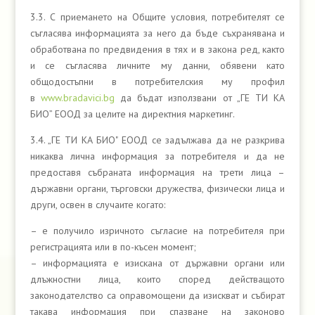
3.3. С приемането на Общите условия, потребителят се
съгласява информацията за него да бъде съхранявана и
обработвана по предвидения в тях и в закона ред, както
и се съгласява личните му данни, обявени като
общодостъпни в потребителския му профил
в
www.bradavici.bg
да бъдат използвани от „ГЕ ТИ КА
БИО” ЕООД за целите на директния маркетинг.
3.4. „ГЕ ТИ КА БИО" ЕООД се задължава да не разкрива
никаква лична информация за потребителя и да не
предоставя събраната информация на трети лица –
държавни органи, търговски дружества, физически лица и
други, освен в случаите когато:
– е получило изричното съгласие на потребителя при
регистрацията или в по-късен момент;
– информацията е изискана от държавни органи или
длъжностни лица, които според действащото
законодателство са оправомощени да изискват и събират
такава информация при спазване на законово