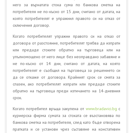
него за върнатата стока сума по банкова сметка на
потребителя не по-късно от 15 дни, считано от датата, на
която потребителят е упражнил правото си на отказ от
сключения договор.
Когато потребителят упражни правото си на отказ от
договора от разстояние, потребителят трябва да изпрати
или предаде стоките обратно на търговеца или на
упълномощено от него лице без неоправдано забавяне и
не по-късно от 14 дни, считано от датата, на която
потребителят е съобщил на търговеца за решението си
да се откаже от договора. Крайният срок се смята за
спазен, ако потребителят изпрати или предаде стоките
обратно на търговеца преди изтичането на 14-дневния
срок.
Когато потребител връща закупена от
www.bradavici.bg
с
куриерска фирма сумата за стоката се възстановява по
банкова сметка на потребителя, след като бъде отворена
пратката и се установи чрез съставяне на констативен