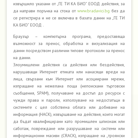
извършило указани от „ГЕ ТИ КА БИО” ЕООД действия, за
да направи поръчка на стока от
www.bradavici.bg
без да
се регистрира и не се включва в базата данни на „ГЕ ТИ
КА БИО” ЕООД .
Браузър – компютърна програма, предоставяща
възможност за пренос, обработка и визуализация на
данни посредством различни типове протоколи за пренос
на данни.
Злоумишлени действия са действия или бездействия,
нарушаващи Интернет етиката или нанасящи вреди на
лица, свързани към Интернет или асоциирани мрежи,
изпращане на нежелана поща (непоискани търговски
съобщения, SPAM), получаване на достъп до ресурси с
чужди права и пароли, използуване на недостатъци в
системите с цел собствена облага или добиване на
информация (HACK), извършване на действия, които могат
да бъдат квалифицирани като промишлен шпионаж или
саботаж, повреждане или разрушаване на системи или
информационни масиви (CRACK), изпращане на „троянски