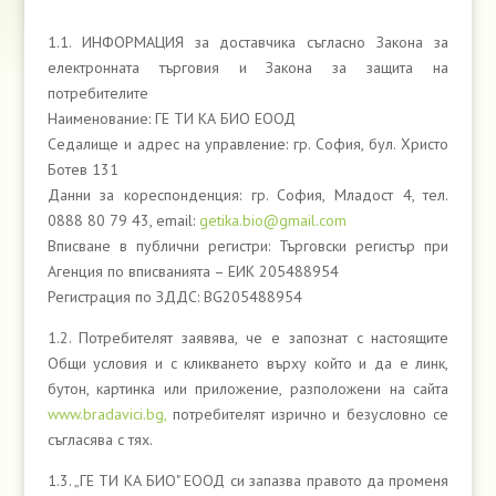
1.1. ИНФОРМАЦИЯ за доставчика съгласно Закона за
електронната търговия и Закона за защита на
потребителите
Наименование: ГЕ ТИ КА БИО ЕООД
Седалище и адрес на управление: гр. София, бул. Христо
Ботев 131
Данни за кореспонденция: гр. София, Младост 4, тел.
0888 80 79 43, email:
getika.bio@gmail.com
Вписване в публични регистри: Търговски регистър при
Агенция по вписванията – ЕИК 205488954
Регистрация по ЗДДС: BG205488954
1.2. Потребителят заявява, че е запознат с настоящите
Общи условия и с кликването върху който и да е линк,
бутон, картинка или приложение, разположени на сайта
www.bradavici.bg,
потребителят изрично и безусловно се
съгласява с тях.
1.3. „ГЕ ТИ КА БИО" ЕООД си запазва правото да променя