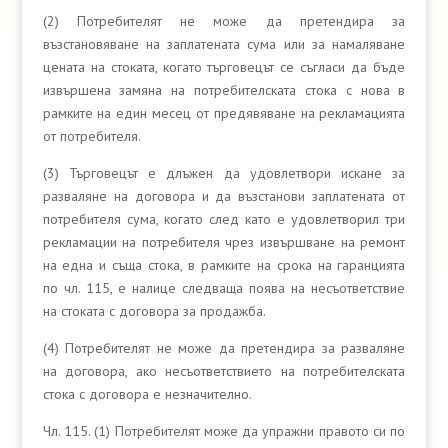
(2) Потребителят не може да претендира за
възстановяване на заплатената сума или за намаляване
цената на стоката, когато търговецът се съгласи да бъде
извършена замяна на потребителската стока с нова в
рамките на един месец от предявяване на рекламацията
от потребителя.
(3) Търговецът е длъжен да удовлетвори искане за
разваляне на договора и да възстанови заплатената от
потребителя сума, когато след като е удовлетворил три
рекламации на потребителя чрез извършване на ремонт
на една и съща стока, в рамките на срока на гаранцията
по чл. 115, е налице следваща поява на несъответствие
на стоката с договора за продажба.
(4) Потребителят не може да претендира за разваляне
на договора, ако несъответствието на потребителската
стока с договора е незначително.
Чл. 115. (1) Потребителят може да упражни правото си по