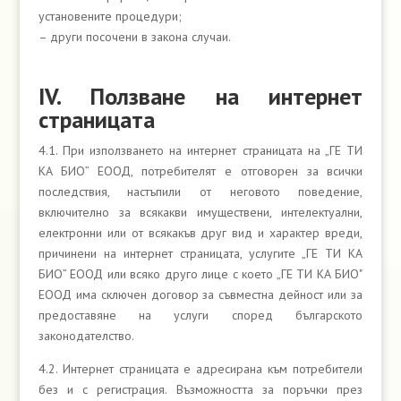
установените процедури;
– други посочени в закона случаи.
ІV. Ползване на интернет
страницата
4.1. При използването на интернет страницата на „ГЕ ТИ
КА БИО” ЕООД, потребителят е отговорен за всички
последствия, настъпили от неговото поведение,
включително за всякакви имуществени, интелектуални,
електронни или от всякакъв друг вид и характер вреди,
причинени на интернет страницата, услугите „ГЕ ТИ КА
БИО” ЕООД или всяко друго лице с което „ГЕ ТИ КА БИО"
ЕООД има сключен договор за съвместна дейност или за
предоставяне на услуги според българското
законодателство.
4.2. Интернет страницата е адресирана към потребители
без и с регистрация. Възможността за поръчки през