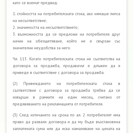
като се вземат предвид:
1. стойността на потребителската стока, ако нямаше липса
на несъответствие;
2. значимостта на несъответствието;
3. възможността да се предложи на потребителя друг
начин на обезщетяване, който не е свързан със
значителни неудобства за него.
Чл. 113. Когато потребителската стока не съответства на
договора за продажба, продавачът е длъжен да я
приведе в съответствие с договора за продажба.
(2) Привеждането на потребителската стока в
съответствие с договора за продажба трябва да се
извърши в рамките на един месец, считано от
предявяването на рекламацията от потребителя.
(3) След изтичането на срока по ал. 2 потребителят има
право да развали договора и да му бъде възстановена
заплатената сума или да иска намаляване на цената на