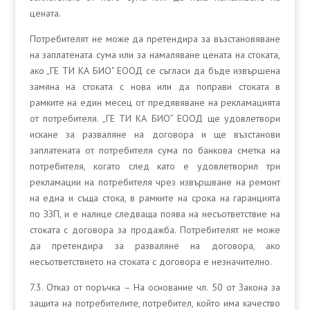
цената.
Потребителят не може да претендира за възстановяване
на заплатената сума или за намаляване цената на стоката,
ако „ГЕ ТИ КА БИО" ЕООД се съгласи да бъде извършена
замяна на стоката с нова или да поправи стоката в
рамките на един месец от предявяване на рекламацията
от потребителя. „ГЕ ТИ КА БИО” ЕООД ще удовлетвори
искане за разваляне на договора и ще възстанови
заплатената от потребителя сума по банкова сметка на
потребителя, когато след като е удовлетворил три
рекламации на потребителя чрез извършване на ремонт
на една и съща стока, в рамките на срока на гаранцията
по ЗЗП, и е налице следваща поява на несъответствие на
стоката с договора за продажба. Потребителят не може
да претендира за разваляне на договора, ако
несъответствието на стоката с договора е незначително.
7.3. Отказ от поръчка – На основание чл. 50 от Закона за
защита на потребителите, потребител, който има качество