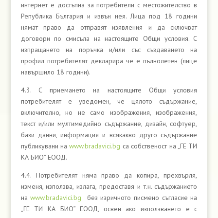
интернет е достъпна за потребители с местожителство в
Република България и извън нея. Лица под 18 години
нямат право да отправят изявления и да сключват
договори по смисъла на настоящите Общи условия. С
изпращането на поръчка и/или със създаването на
профил потребителят декларира че е пълнолетен (лице
навършило 18 години).
4.3. С приемането на настоящите Общи условия
потребителят е уведомен, че цялото съдържание,
включително, но не само изображения, изображения,
текст и/или мултимедийно съдържание, дизайн, софтуер,
бази данни, информация и всякакво друго съдържание
публикувани на
www.bradavici.bg
са собственост на „ГЕ ТИ
КА БИО” ЕООД.
4.4. Потребителят няма право да копира, прехвърля,
изменя, използва, излага, предоставя и т.н. съдържанието
на
www.bradavici.bg
без изричното писмено съгласие на
„ГЕ ТИ КА БИО” ЕООД, освен ако използването е с