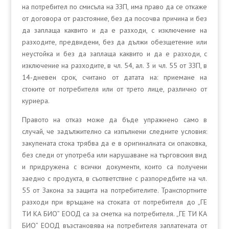
на потребител по смисъла на ЗЗП, има право да се откаже
от договора от разстояние, без да посочва причина и без
да заплаща каквито и да е разходи, с изключение на
разходите, предвидени, без да дължи обезщетение или
неустойка и без да заплаща каквито и да е разходи, с
изключение на разходите, в чл. 54, ал. 3 и чл. 55 от ЗЗП, в
14-дневен срок, считано от датата на: приемане на
стоките от потребителя или от трето лице, различно от
куриера.
Правото на отказ може да бъде упражнено само в
случай, че задължително са изпълнени следните условия:
закупената стока трябва да е в оригиналната си опаковка,
без следи от употреба или нарушаване на търговския вид
и придружена с всички документи, които са получени
заедно с продукта, в съответствие с разпоредбите на чл.
55 от Закона за защита на потребителите. Транспортните
разходи при връщане на стоката от потребителя до „ГЕ
ТИ КА БИО” ЕООД са за сметка на потребителя. „ГЕ ТИ КА
БИО” ЕООД възстановява на потребителя заплатената от