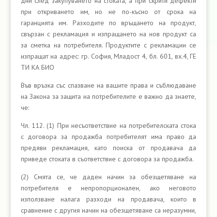
дни след закупуването на стоката, а при скрити дефекти
при откриването им, но не по-късно от срока на
гаранцията им. Разходите по връщането на продукт,
свързан с рекламация и изпращането на нов продукт са
за сметка на потребителя. Продуктите с рекламации се
изпращат на адрес: гр. София, Младост 4, бл. 601, вх.4, ГЕ
ТИ КА БИО
Във връзка със спазване на вашите права и съблюдаване
на Закона за защита на потребителите е важно да знаете,
че:
Чл. 112. (1) При несъответствие на потребителската стока
с договора за продажба потребителят има право да
предяви рекламация, като поиска от продавача да
приведе стоката в съответствие с договора за продажба.
(2) Смята се, че даден начин за обезщетяване на
потребителя е непропорционален, ако неговото
използване налага разходи на продавача, които в
сравнение с другия начин на обезщетяване са неразумни,