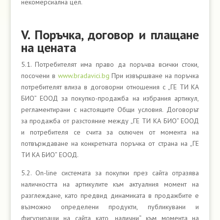
некомерсиална цел.
V. Поръчка, договор и плащане
на цената
5.1. Потребителят има право да поръчва всички стоки,
посочени в
www.bradavici.bg
При извършване на поръчка
потребителят влиза в договорни отношения с „ГЕ ТИ КА
БИО” ЕООД за покупко-продажба на избрания артикул,
регламентирани с настоящите Общи условия. Договорът
за продажба от разстояние между „ГЕ ТИ КА БИО” ЕООД
и потребителя се счита за сключен от момента на
потвърждаване на конкретната поръчка от страна на „ГЕ
ТИ КА БИО” ЕООД.
5.2. Оn-line системата за покупки през сайта отразява
наличността на артикулите към актуалния момент на
разглеждане, като предвид динамиката в продажбите е
възможно определени продукти, публикувани и
фигуриращи на сайта като „налични“ към момента на