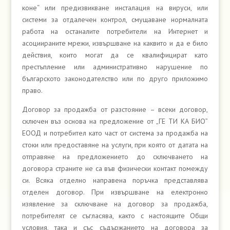
коне“ или предизвикване инсталация на вируси, или
системи за отдалечен контрол, смущаване нормалната
работа на останалите потребители на Интернет и
асоциираните мрежи, извършване на каквито и да е било
действия, които могат да се квалифицират като
престъпление или административно нарушение по
българското законодателство или по друго приложимо
право.
Договор за продажба от разстояние – всеки договор,
сключен въз основа на предложение от „ГЕ ТИ КА БИО”
ЕООД и потребител като част от система за продажба на
стоки или предоставяне на услуги, при която от датата на
отправяне на предложението до сключването на
договора страните не са във физически контакт помежду
си. Всяка отделно направена поръчка представлява
отделен договор. При извършване на електронно
изявление за сключване на договор за продажба,
потребителят се съгласява, както с настоящите Общи
условия, така и със съдържанието на договора за