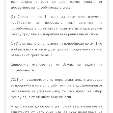
този раздел в срок до две години, считано от
доставянето на потребителската стока.
(2) Срокът по ал. 1 спира да тече през времето,
необходимо за поправката или замяната на
потребителската стока или за постигане на споразумение
между продавача и потребителя за решаване на спора.
(3) Упражняването на правото на потребителя по ал. 1 не
е обвързано с никакъв друг срок за предявяване на иск,
различен от срока по ал. 1.
Цитираните членове са от Закона за защита на
потребителите.
7.2. При несъответствие на поръчаната стока с договора
за продажба и когато потребителят не е удовлетворен от
решаването на рекламацията, той има право на избор
между една от следните възможности:
– да развали договора и да поиска възстановяване на
заплатената от него сума или да иска намаляване на