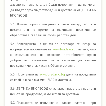
даване на поръчката, да бъдат изчерпани и да не могат
да бъдат поръчани/потвърдени и доставени от „ГЕ ТИ КА
БИО” ЕООД
5.3. Всички поръчки получени в петък вечер, събота и
неделя или по време на официални празници се
обработват в следващия първи работен ден.
5.4. Заплащането на цената по договора се извършва
посредством посочените на
www.bradavici.bg
начини, като
с извършването на плащане потребителят прави
доброволно изявление, че е съгласен да заплати
продукта и че е съгласен с Общите условия.
5.5. Посочените на
www.bradavici.bg
цени на продуктите
са крайни и са с включен ДДС и доставка.
5.6. „ГЕ ТИ КА БИО” ЕООД си запазва правото да променя
цените на продуктите, както и тези за доставка.
5.7. Плащането се извършва с наложен платеж – при