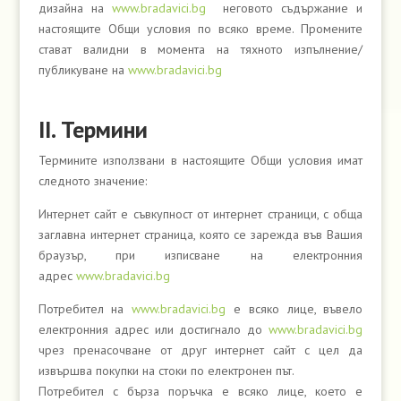
дизайна на
www.bradavici.bg
неговото съдържание и
настоящите Общи условия по всяко време. Промените
стават валидни в момента на тяхното изпълнение/
публикуване на
www.bradavici.bg
ІІ. Термини
Термините използвани в настоящите Общи условия имат
следното значение:
Интернет сайт е съвкупност от интернет страници, с обща
заглавна интернет страница, която се зарежда във Вашия
браузър, при изписване на електронния
адрес
www.bradavici.bg
Потребител на
www.bradavici.bg
е всяко лице, въвело
електронния адрес или достигнало до
www.bradavici.bg
чрез пренасочване от друг интернет сайт с цел да
извършва покупки на стоки по електронен път.
Потребител с бърза поръчка е всяко лице, което е